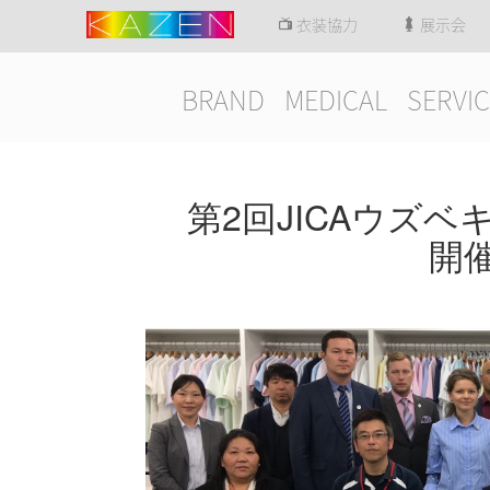
衣装協力
展示会
BRAND
MEDICAL
SERVIC
第2回JICAウズ
開