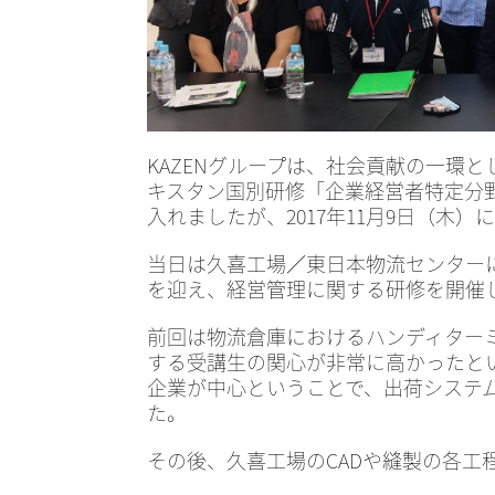
KAZENグループは、社会貢献の一環と
キスタン国別研修「企業経営者特定分野
入れましたが、2017年11月9日（木
当日は久喜工場／東日本物流センター
を迎え、経営管理に関する研修を開催
前回は物流倉庫におけるハンディター
する受講生の関心が非常に高かったとい
企業が中心ということで、出荷システ
た。
その後、久喜工場のCADや縫製の各工