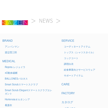
NEWS
BRAND
SERVICE
アンパンマン
コーディネートアイテム
渡辺雪三郎
トップス（シャツスタイル）
コックコート
MEDICAL
調理白衣
Rejeira
レジェイラ
給食事業向けサービスウェア
4D
動体裁断
サポートアイテム
BALLONES
バロネス
CARE
Smart Scrub
スマートスクラブ
Smart Scrub Elegant
スマートスクラブエレ
FACTORY
ガント
Hortensia
オルタンシア
カタログ
看護衣
メディカル