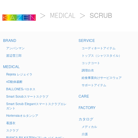
SCRUB
MEDICAL
BRAND
SERVICE
アンパンマン
コーディネートアイテム
渡辺雪三郎
トップス（シャツスタイル）
コックコート
MEDICAL
調理白衣
Rejeira
レジェイラ
給食事業向けサービスウェア
4D
動体裁断
サポートアイテム
BALLONES
バロネス
CARE
Smart Scrub
スマートスクラブ
Smart Scrub Elegant
スマートスクラブエレ
FACTORY
ガント
Hortensia
オルタンシア
カタログ
看護衣
メディカル
スクラブ
介護
BIANCA BY KAZEN
ビアンカ バイ カゼン