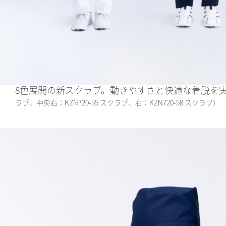
8色展開の新スクラブ。動きやすさと快適な着脱を
ラブ、中央右：KZN720-55 スクラブ、右：KZN720-58 スクラブ）