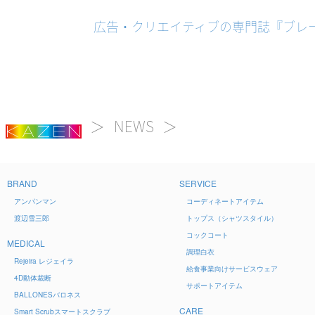
広告・クリエイティブの専門誌『ブレーン』（
NEWS
BRAND
SERVICE
アンパンマン
コーディネートアイテム
渡辺雪三郎
トップス（シャツスタイル）
コックコート
MEDICAL
調理白衣
Rejeira
レジェイラ
給食事業向けサービスウェア
4D
動体裁断
サポートアイテム
BALLONES
バロネス
CARE
Smart Scrub
スマートスクラブ