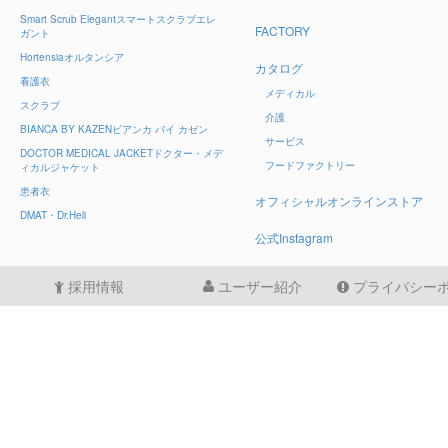
Smart Scrub Elegant
スマートスクラブエレ
FACTORY
ガント
Hortensia
オルタンシア
カタログ
看護衣
メディカル
スクラブ
介護
BIANCA BY KAZEN
ビアンカ バイ カゼン
サービス
DOCTOR MEDICAL JACKET
ドクター・メデ
フードファクトリー
ィカルジャケット
患者衣
オフィシャルオンラインストア
DMAT・Dr.Heli
公式Instagram
採用情報
ユーザー紹介
プライバシー