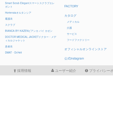
Smart Scrub Elegant
スマートスクラブエレ
FACTORY
ガント
Hortensia
オルタンシア
カタログ
看護衣
メディカル
スクラブ
介護
BIANCA BY KAZEN
ビアンカ バイ カゼン
サービス
DOCTOR MEDICAL JACKET
ドクター・メデ
フードファクトリー
ィカルジャケット
患者衣
オフィシャルオンラインストア
DMAT・Dr.Heli
公式Instagram
採用情報
ユーザー紹介
プライバシー