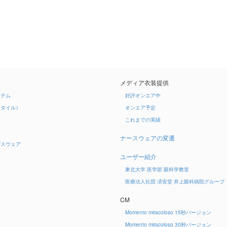
メディア衣装提供
イテム
好評オンエア中
スタイル）
オンエア予定
これまでの実績
ナースウェアの変遷
ビスウェア
ユーザー紹介
東北大学 医学部 眼科学教室
医療法人社団 済安堂 井上眼科病院グループ
CM
Momento miracoloso 15秒バージョン
Momento miracoloso 30秒バージョン