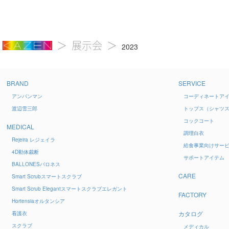
展示会
2023
BRAND
SERVICE
アンパンマン
コーディネートア
渡辺雪三郎
トップス（シャツ
コックコート
MEDICAL
調理白衣
Rejeira
レジェイラ
給食事業向けサー
4D
動体裁断
サポートアイテム
BALLONES
バロネス
CARE
Smart Scrub
スマートスクラブ
Smart Scrub Elegant
スマートスクラブエレガント
FACTORY
Hortensia
オルタンシア
カタログ
看護衣
スクラブ
メディカル