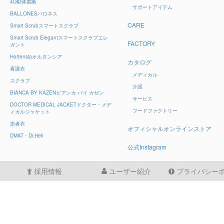
4D
動体裁断
サポートアイテム
BALLONES
バロネス
CARE
Smart Scrub
スマートスクラブ
Smart Scrub Elegant
スマートスクラブエレ
FACTORY
ガント
Hortensia
オルタンシア
カタログ
看護衣
メディカル
スクラブ
介護
BIANCA BY KAZEN
ビアンカ バイ カゼン
サービス
DOCTOR MEDICAL JACKET
ドクター・メデ
フードファクトリー
ィカルジャケット
患者衣
オフィシャルオンラインストア
DMAT・Dr.Heli
公式Instagram
採用情報
ユーザー紹介
プライバシー