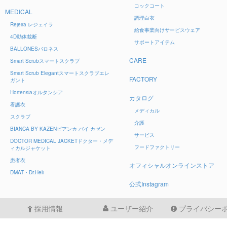
コックコート
MEDICAL
調理白衣
Rejeira
レジェイラ
給食事業向けサービスウェア
4D
動体裁断
サポートアイテム
BALLONES
バロネス
CARE
Smart Scrub
スマートスクラブ
Smart Scrub Elegant
スマートスクラブエレ
FACTORY
ガント
Hortensia
オルタンシア
カタログ
看護衣
メディカル
スクラブ
介護
BIANCA BY KAZEN
ビアンカ バイ カゼン
サービス
DOCTOR MEDICAL JACKET
ドクター・メデ
フードファクトリー
ィカルジャケット
患者衣
オフィシャルオンラインストア
DMAT・Dr.Heli
公式Instagram
採用情報
ユーザー紹介
プライバシー