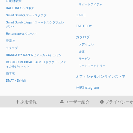
4D
動体裁断
サポートアイテム
BALLONES
バロネス
CARE
Smart Scrub
スマートスクラブ
Smart Scrub Elegant
スマートスクラブエレ
FACTORY
ガント
Hortensia
オルタンシア
カタログ
看護衣
メディカル
スクラブ
介護
BIANCA BY KAZEN
ビアンカ バイ カゼン
サービス
DOCTOR MEDICAL JACKET
ドクター・メデ
フードファクトリー
ィカルジャケット
患者衣
オフィシャルオンラインストア
DMAT・Dr.Heli
公式Instagram
採用情報
ユーザー紹介
プライバシー